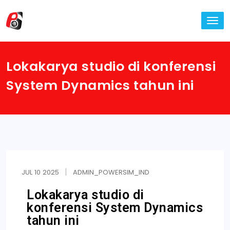
TO
NA
Lokakarya studio di konferensi
System Dynamics tahun ini
JUL
10
2025
ADMIN_POWERSIM_IND
Lokakarya studio di
konferensi System Dynamics
tahun ini